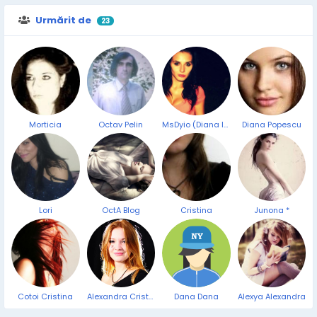
Urmărit de
23
Morticia
Octav Pelin
MsDyio (Diana Ioana)
Diana Popescu
Lori
OctA Blog
Cristina
Junona *
Cotoi Cristina
Alexandra Cristea
Dana Dana
Alexya Alexandra