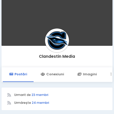
Clandestin Media
Postări
Conexiuni
Imagini
Urmarit de
23 membri
Urmărește
24 membri