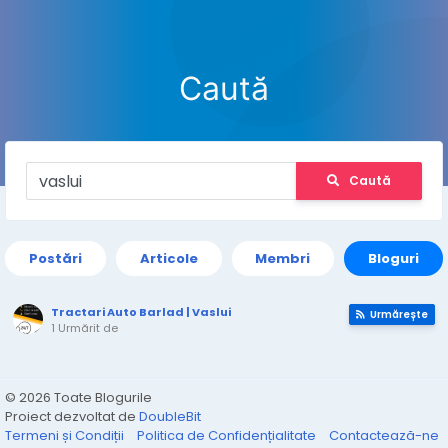
Caută
Caută
Postări
Articole
Membri
Bloguri
Tractari Auto Barlad | Vaslui
Urmărește
1 Urmărit de
© 2026 Toate Blogurile
Proiect dezvoltat de
DoubleBit
Termeni și Condiții
Politica de Confidențialitate
Contactează-ne