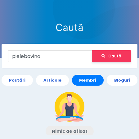
Caută
Caută
Postări
Articole
Membri
Bloguri
Nimic de afișat