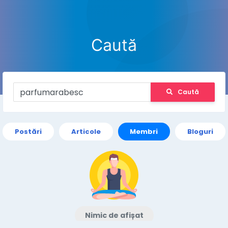
Caută
Caută
Postări
Articole
Membri
Bloguri
Nimic de afișat