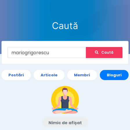
Caută
Caută
Postări
Articole
Membri
Bloguri
Nimic de afișat