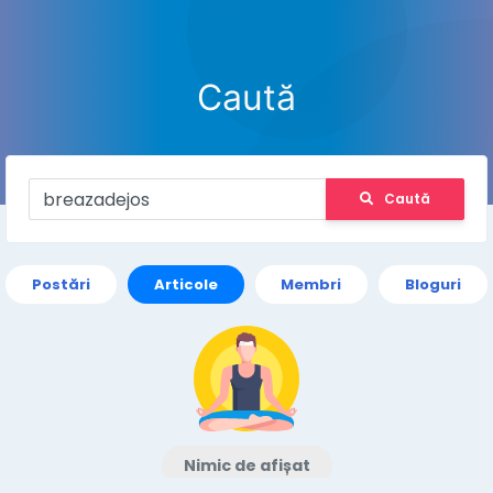
Caută
Caută
Postări
Articole
Membri
Bloguri
Nimic de afișat