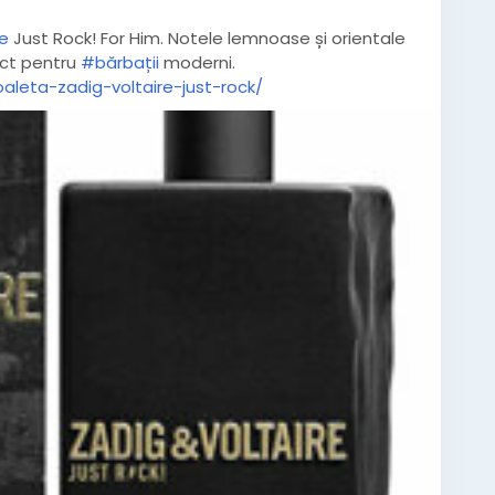
e
Just Rock! For Him. Notele lemnoase și orientale
ect pentru
#bărbații
moderni.
leta-zadig-voltaire-just-rock/