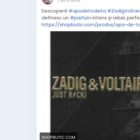
2 ani în urmă
Descoperă
#apadetoaleta
#ZadigVoltair
definesc un
#parfum
intens și rebel, perf
https://shopbutic.com/produs/apa-de-toa
SHOPBUTIC.COM