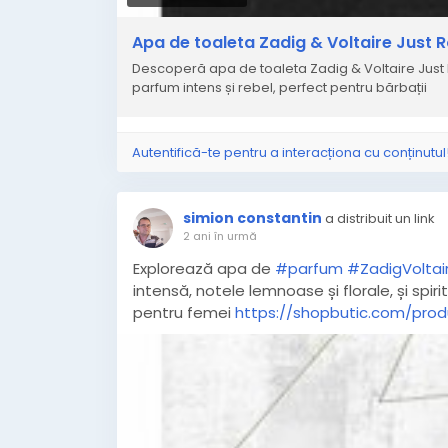
Apa de toaleta Zadig & Voltaire Just R
Descoperă apa de toaleta Zadig & Voltaire Just 
parfum intens și rebel, perfect pentru bărbații
Autentifică-te pentru a interacționa cu conținutul
simion constantin
a distribuit un link
2 ani în urmă
Explorează apa de
#parfum
#ZadigVoltai
intensă, notele lemnoase și florale, și spirit
pentru femei
https://shopbutic.com/pro