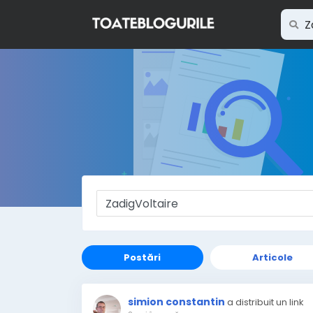
Postări
Articole
simion constantin
a distribuit un link