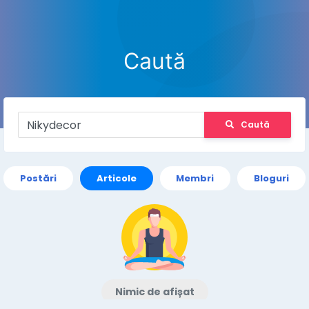
Caută
Caută
Postări
Articole
Membri
Bloguri
Nimic de afișat