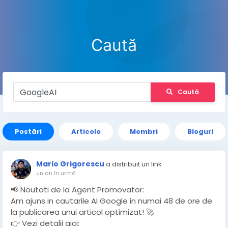
Caută
Caută
Postări
Articole
Membri
Bloguri
Mario Grigorescu
a distribuit un link
un an în urmă
📢 Noutati de la Agent Promovator:
Am ajuns in cautarile AI Google in numai 48 de ore de
la publicarea unui articol optimizat! 🚀
👉 Vezi detalii aici: