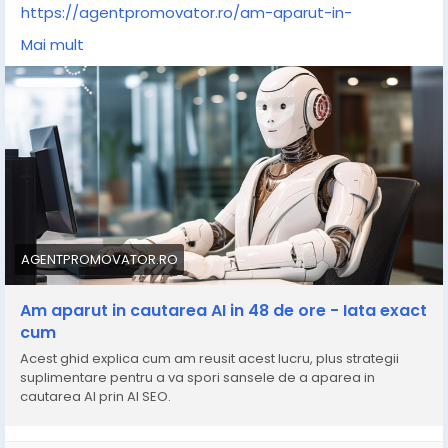
https://agentpromovator.ro/am-aparut-in-
cautarea-ai-in-48-de-ore
Mai mult
#SEO
#GoogleAI
#AgentPromovator
AGENTPROMOVATOR.RO
Am aparut in cautarea AI in 48 de ore - Iata exact
cum
Acest ghid explica cum am reusit acest lucru, plus strategii
suplimentare pentru a va spori sansele de a aparea in
cautarea AI prin AI SEO.