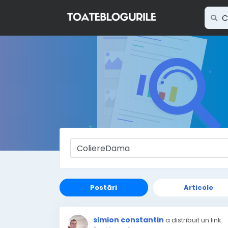
Postări
Articole
simion constantin
a distribuit un link