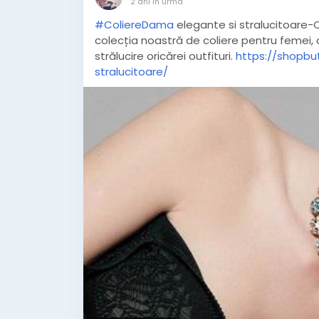
2 ani în urmă
#ColiereDama
elegante si stralucitoare-C
colecția noastră de coliere pentru femei,
strălucire oricărei outfituri.
https://shopbu
stralucitoare/