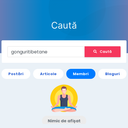
Caută
Caută
Postări
Articole
Membri
Bloguri
Nimic de afișat