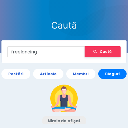
Caută
Caută
Postări
Articole
Membri
Bloguri
Nimic de afișat