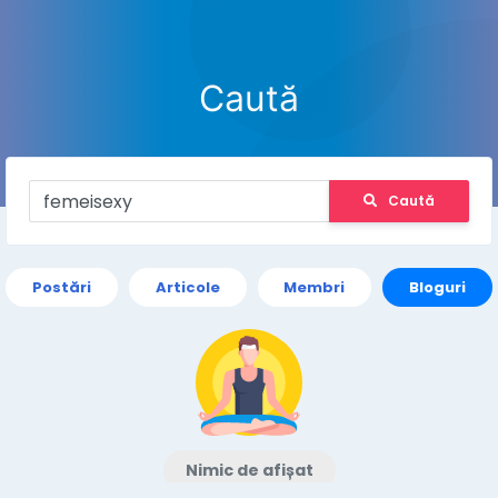
Caută
Caută
Postări
Articole
Membri
Bloguri
Nimic de afișat