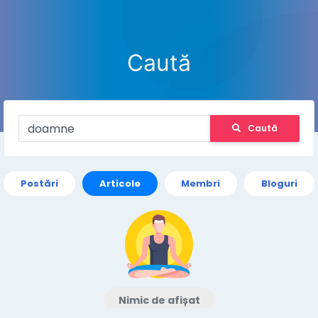
Caută
Caută
Postări
Articole
Membri
Bloguri
Nimic de afișat