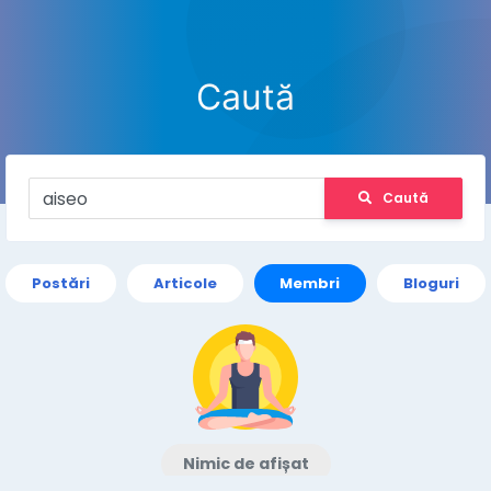
Caută
Caută
Postări
Articole
Membri
Bloguri
Nimic de afișat