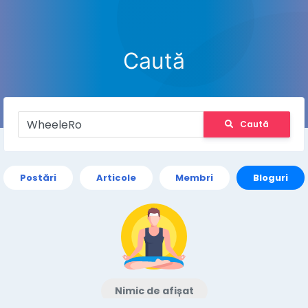
Caută
Caută
Postări
Articole
Membri
Bloguri
Nimic de afișat