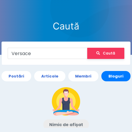
Caută
Caută
Postări
Articole
Membri
Bloguri
Nimic de afișat