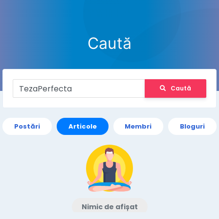
Caută
Caută
Postări
Articole
Membri
Bloguri
Nimic de afișat