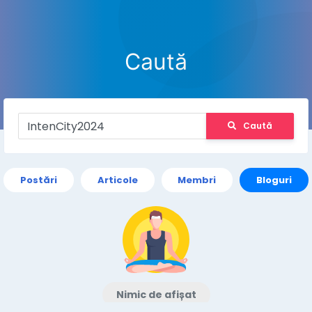
Caută
Caută
Postări
Articole
Membri
Bloguri
Nimic de afișat