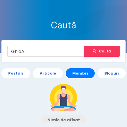
Caută
Caută
Postări
Articole
Membri
Bloguri
Nimic de afișat