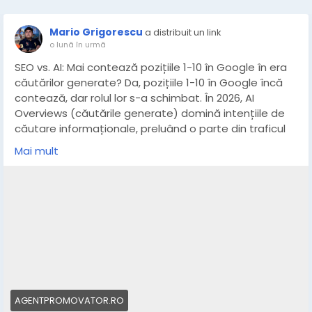
Mario Grigorescu
a distribuit un link
o lună în urmă
SEO vs. AI: Mai contează pozițiile 1-10 în Google în era
căutărilor generate? Da, pozițiile 1-10 în Google încă
contează, dar rolul lor s-a schimbat. În 2026, AI
Overviews (căutările generate) domină intențiile de
căutare informaționale, preluând o parte din traficul
de top.
Mai mult
https://agentpromovator.ro/seo-vs-ai-overviews-
2026/
AGENTPROMOVATOR.RO