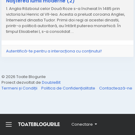
Naşterea lumii moderne (2)
1. Anglia Războiul celor Două Roze s-a încheiat în 1485 prin
victoria lui Henric al VII-lea. Acesta a preluat coroana Angliei,
întemeind dinastia Tudor. Primii doi regi ai acestei dinastii,
printr-o politică autoritară, au întărit puterea monarhică. În
timpul Elisabetei I, s-a consolidat ...
Autentifică-te pentru a interacționa cu conținutul!
© 2026 Toate Blogurile
Proiect dezvoltat de
DoubleBit
Termeni și Condiții
Politica de Confidențialitate
Contactează-ne
Conectare