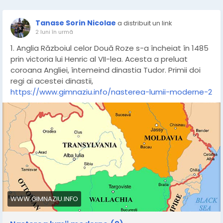
Tanase Sorin Nicolae
a distribuit un link
2 luni în urmă
1. Anglia Războiul celor Două Roze s-a încheiat în 1485
prin victoria lui Henric al VII-lea. Acesta a preluat
coroana Angliei, întemeind dinastia Tudor. Primii doi
regi ai acestei dinastii,
https://www.gimnaziu.info/nasterea-lumii-moderne-2
WWW.GIMNAZIU.INFO