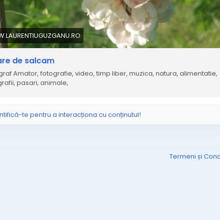
.LAURENTIUGUZGANU.RO
are de salcam
graf Amator, fotografie, video, timp liber, muzica, natura, alimentatie,
rafii, pasari, animale,
ntifică-te pentru a interacționa cu conținutul!
Termeni și Condi