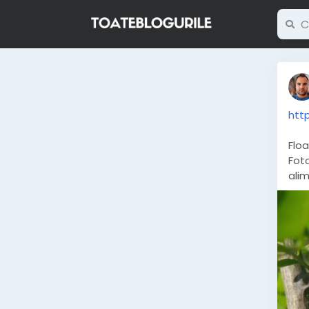
htt
Flo
Foto
alim