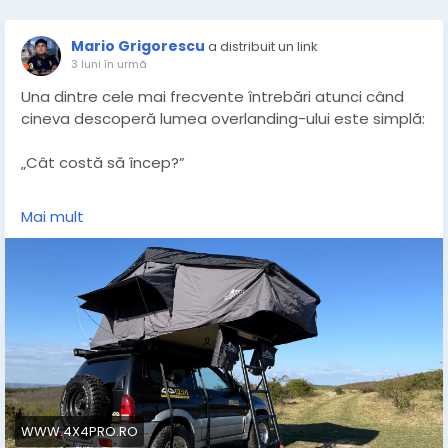
Mario Grigorescu
a distribuit un link
3 luni în urmă
Una dintre cele mai frecvente întrebări atunci când
cineva descoperă lumea overlanding-ului este simplă:
„Cât costă să încep?”
Pentru mulți, acesta este și principalul motiv pentru
Mai mult
care amână primul pas. Overlanding-ul pare scump,
complicat și rezervat doar celor care au mașini mari,
complet echipate.
Realitatea este însă mult mai accesibilă.
Nu trebuie să începi cu un build extrem. Nu trebuie să
ai totul din prima. Și, în unele cazuri, nici măcar nu ai
nevoie de o mașină 4x4.
WWW.4X4PRO.RO