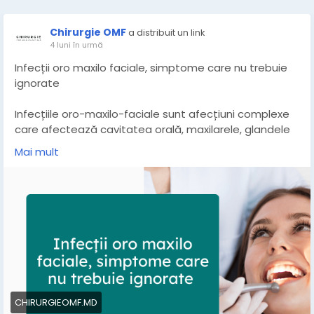
Chirurgie OMF
a distribuit un link
4 luni în urmă
Infecții oro maxilo faciale, simptome care nu trebuie
ignorate
Infecțiile oro-maxilo-faciale sunt afecțiuni complexe
care afectează cavitatea orală, maxilarele, glandele
salivare și țesuturile feței sau ale gâtului. Deși adesea
Mai mult
ignorată, o banală durere dentară poate degenera
rapid. Netratată, aceasta poate evolua în infecții
severe, generând complicații care pun în pericol nu
doar sănătatea orală, ci întregul sistem organism.
https://chirurgieomf.md/infectii-oro-maxilo-faciale-
simptome/
CHIRURGIEOMF.MD