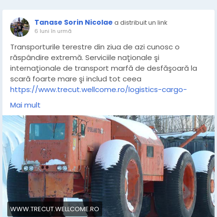
Tanase Sorin Nicolae
a distribuit un link
6 luni în urmă
Transporturile terestre din ziua de azi cunosc o
răspândire extremă. Serviciile naţionale şi
internaţionale de transport marfă de desfăşoară la
scară foarte mare şi includ tot ceea
https://www.trecut.wellcome.ro/logistics-cargo-
carrier-lcc-1
Mai mult
WWW.TRECUT.WELLCOME.RO