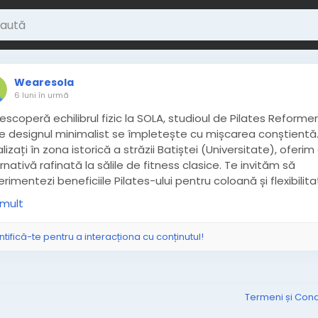
Wearesola
6 luni în urmă
scoperă echilibrul fizic la SOLA, studioul de Pilates Reformer
e designul minimalist se împletește cu mișcarea conștientă
lizați în zona istorică a străzii Batiștei (Universitate), oferim
rnativă rafinată la sălile de fitness clasice. Te invităm să
rimentezi beneficiile Pilates-ului pentru coloană și flexibilit
-o atmosferă intimă și primitoare. Mai multe detalii pe
 mult
ps://wearesola.ro/
ntifică-te pentru a interacționa cu conținutul!
Termeni și Condi