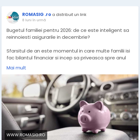
ROMASIG .ro
a distribuit un link
8 luni în urmă
Bugetul familiei pentru 2026: de ce este inteligent sa
reinnoiesti asigurarile in decembrie?
Sfarsitul de an este momentul in care multe familii isi
fac bilantul financiar si incep sa priveasca spre anul
urmator cu mai multa atentie. Cheltuielile cresc,
Mai mult
planurile se aduna, iar siguranta devine o prioritate. In
acest context, asigurarile sunt adesea lasate pe
ultimul loc, desi pot avea un impact major asupra
bugetului. Reinnoirea politelor in decembrie nu este
doar o formalitate, ci o decizie financiara inteligenta.
Intr-o perioada in care se anunta posibile ajustari de
tarife si scumpiri, „blocarea” unui pret avantajos
poate insemna economii reale si mai multa liniste
pentru anul care urmeaza.
WWW.ROMASIG.RO