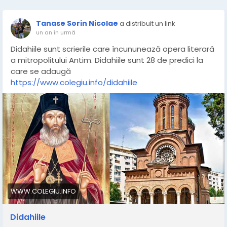
Tanase Sorin Nicolae
a distribuit un link
un an în urmă
Didahiile sunt scrierile care încununează opera literară
a mitropolitului Antim. Didahiile sunt 28 de predici la
care se adaugă
https://www.colegiu.info/didahiile
WWW.COLEGIU.INFO
Didahiile