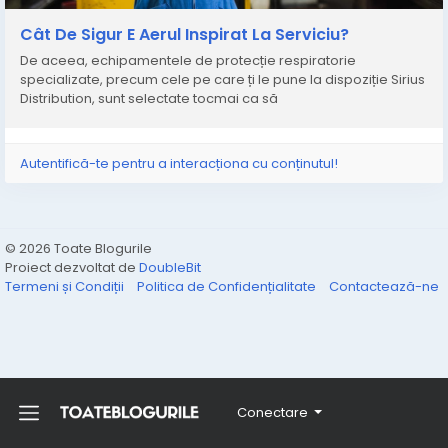
preluate, în conformitate cu legislația aplicabilă, doar
în limita a 120 de caractere.
Cât De Sigur E Aerul Inspirat La Serviciu?
De aceea, echipamentele de protecție respiratorie
specializate, precum cele pe care ți le pune la dispoziție Sirius
Distribution, sunt selectate tocmai ca să
Autentifică-te pentru a interacționa cu conținutul!
© 2026 Toate Blogurile
Proiect dezvoltat de
DoubleBit
Termeni și Condiții
Politica de Confidențialitate
Contactează-ne
Conectare