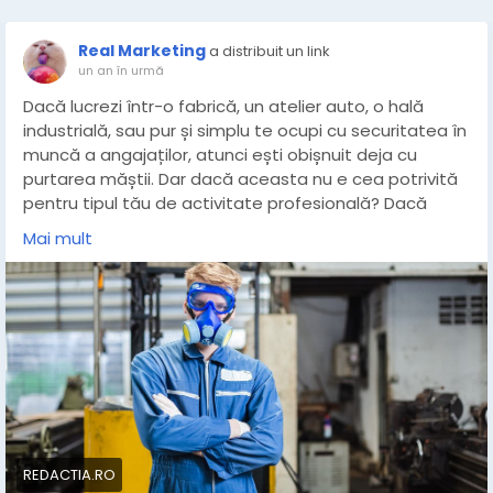
Real Marketing
a distribuit un link
un an în urmă
Dacă lucrezi într-o fabrică, un atelier auto, o hală
industrială, sau pur și simplu te ocupi cu securitatea în
muncă a angajaților, atunci ești obișnuit deja cu
purtarea măștii. Dar dacă aceasta nu e cea potrivită
pentru tipul tău de activitate profesională? Dacă
filtrul nu face față? Sau dacă aerul nu trece prin filtru,
Mai mult
ci pătrunde pe lângă mască, direct în plămâni? Nu
simți nimic acum și nici peste o lună, dar bolile
profesionale nu apar brusc, ci se acumulează în timp,
și apar fix atunci când deja ai uitat la ce te-ai expus
ani de zile.
Citește mai mult la:
https://redactia.ro/cat-de-sigur-
e-aerul-inspirat-la-serviciu-388177
Informaţiile publicate pe site-ul redactia.ro pot fi
REDACTIA.RO