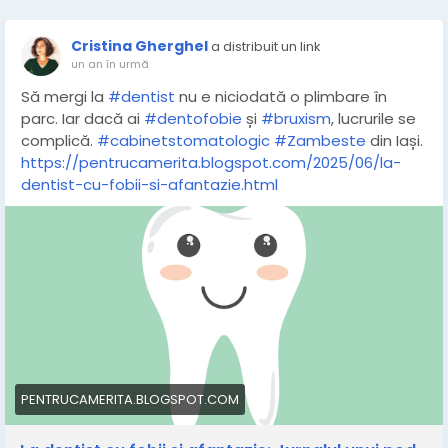
Cristina Gherghel
a distribuit un link
un an în urmă
Să mergi la
#dentist
nu e niciodată o plimbare în
parc. Iar dacă ai
#dentofobie
și
#bruxism
, lucrurile se
complică.
#cabinetstomatologic
#Zambeste
din Iași.
https://pentrucamerita.blogspot.com/2025/06/la-
dentist-cu-fobii-si-afantazie.html
PENTRUCAMERITA.BLOGSPOT.COM