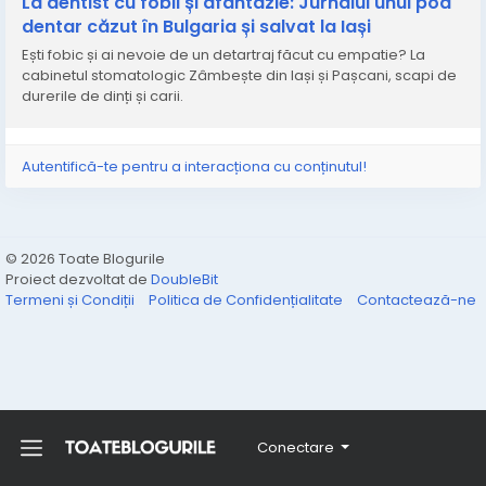
La dentist cu fobii și afantazie: Jurnalul unui pod
dentar căzut în Bulgaria și salvat la Iași
Ești fobic și ai nevoie de un detartraj făcut cu empatie? La
cabinetul stomatologic Zâmbește din Iași și Pașcani, scapi de
durerile de dinți și carii.
Autentifică-te pentru a interacționa cu conținutul!
© 2026 Toate Blogurile
Proiect dezvoltat de
DoubleBit
Termeni și Condiții
Politica de Confidențialitate
Contactează-ne
Conectare