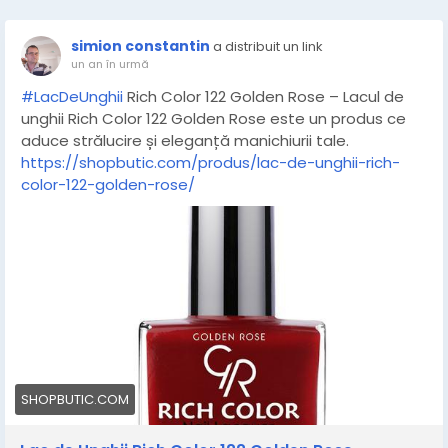
simion constantin
a distribuit un link
un an în urmă
#LacDeUnghii
Rich Color 122 Golden Rose – Lacul de
unghii Rich Color 122 Golden Rose este un produs ce
aduce strălucire și eleganță manichiurii tale.
https://shopbutic.com/produs/lac-de-unghii-rich-
color-122-golden-rose/
SHOPBUTIC.COM