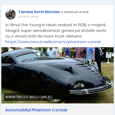
Tanase Sorin Nicolae
a distribuit un link
un an în urmă
În filmul The Young in Heart realizat în 1938, o maşină
neagră, super aerodinamică, gonea pe străzile vechi
cu o viteză atât de mare încât răsturna
https://www.trecut.wellcome.ro/phantom-corsair
WWW.TRECUT.WELLCOME.RO
Automobilul Phantom Corsair