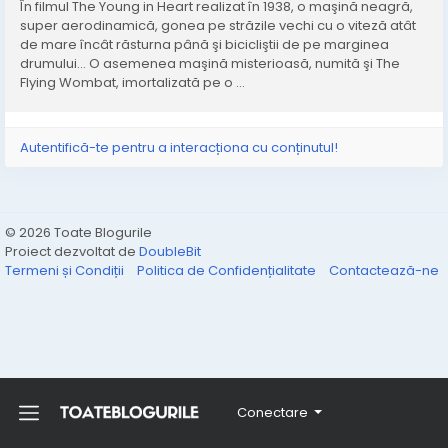
În filmul The Young in Heart realizat în 1938, o maşină neagră,
super aerodinamică, gonea pe străzile vechi cu o viteză atât
de mare încât răsturna până şi bicicliştii de pe marginea
drumului... O asemenea maşină misterioasă, numită şi The
Flying Wombat, imortalizată pe o ...
Autentifică-te pentru a interacționa cu conținutul!
© 2026 Toate Blogurile
Proiect dezvoltat de
DoubleBit
Termeni și Condiții
Politica de Confidențialitate
Contactează-ne
Conectare