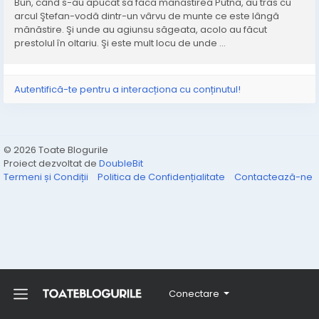
Bun, când s-au apucat să facă mănăstirea Putna, au tras cu
arcul Ştefan-vodă dintr-un vârvu de munte ce este lângă
mănăstire. Şi unde au agiunsu săgeata, acolo au făcut
prestolul în oltariu. Şi este mult locu de unde ...
Autentifică-te pentru a interacționa cu conținutul!
© 2026 Toate Blogurile
Proiect dezvoltat de
DoubleBit
Termeni și Condiții
Politica de Confidențialitate
Contactează-ne
Conectare