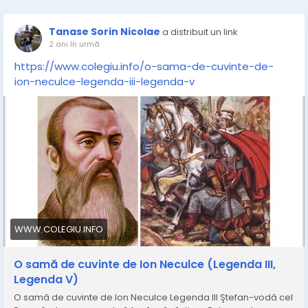
Tanase Sorin Nicolae
a distribuit un link
2 ani în urmă
https://www.colegiu.info/o-sama-de-cuvinte-de-
ion-neculce-legenda-iii-legenda-v
WWW.COLEGIU.INFO
O samă de cuvinte de Ion Neculce (Legenda III,
Legenda V)
O samă de cuvinte de Ion Neculce Legenda III Ştefan-vodă cel