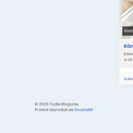
WWW
Băn
Dobâ
a vă 
Aute
© 2026 Toate Blogurile
Proiect dezvoltat de
DoubleBit