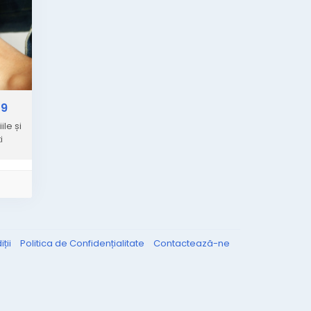
19
le și
i
ții
Politica de Confidențialitate
Contactează-ne