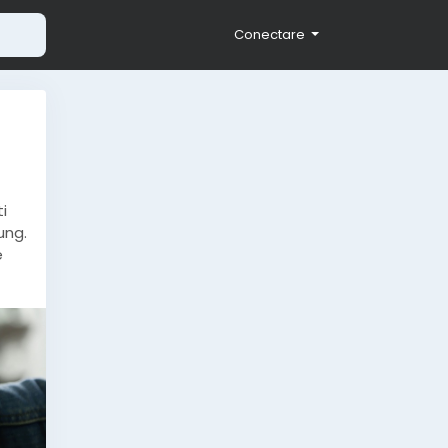
Conectare
i
ung.
e
zi-