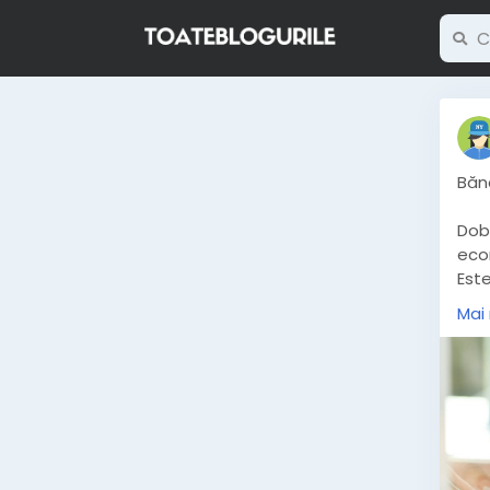
Bănc
Dob
econ
Este
mai.
Mai
la-