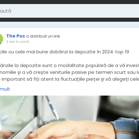
The Poc
a distribuit un link
2 ani în urmă
ile cu cele mai bune dobânzi la depozite în 2024: top 19
ânzile la depozite sunt o modalitate populară de a vă invest
omiile și a vă crește veniturile pasive pe termen scurt sau l
 important să fiți atent la fluctuațiile pieței și să alegeți cel
..
https://www.thepoc.ro/bancile-cu-cele-mai-bune-doban
 mult
depozite-in-2024-top-19/