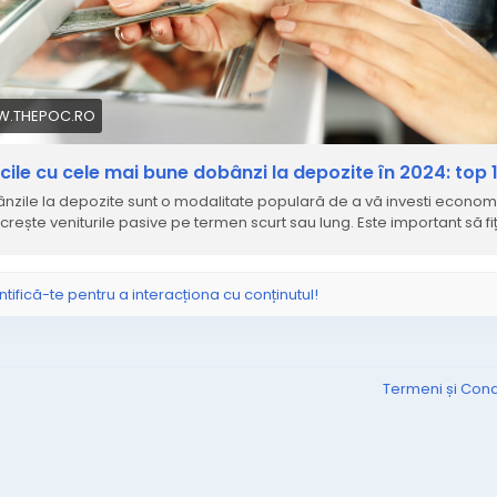
.THEPOC.RO
cile cu cele mai bune dobânzi la depozite în 2024: top 
nzile la depozite sunt o modalitate populară de a vă investi economii
crește veniturile pasive pe termen scurt sau lung. Este important să fiț
ntifică-te pentru a interacționa cu conținutul!
Termeni și Condi