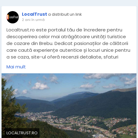
LocalTrust
a distribuit un link
2 ani în urmă
Localtrust.ro este portalul tău de încredere pentru
descoperirea celor mai atrăgătoare unități turistice
de cazare din Brebu. Dedicat pasionaților de călătorii
care caută experiențe autentice și locuri unice pentru
a se caza, site-ul oferă recenzii detaliate, sfaturi
practice și ghiduri inspiraționale pentru a-ți planifica
Mai mult
șederea perfectă. Fie că ești în căutarea unei cabane
rustice ascunse în inima munților sau a unui hotel
confortabil cu vedere panoramică, Localtrust.ro îți
dezvăluie cele mai bune opțiuni, punând accent pe
calitate, confort și ospitalitatea locală. Informatii si
detalii pe site:
https://localtrust.ro/turism-valea-
prahovei/muntenia/prahova/brebu/cazare-hoteluri-
pensiuni
LOCALTRUST.RO