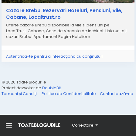
#desprebrebu
#brebuprahova
#turismbrebu
#strazibrabu
#vacantabrebu
#BrebuLocaltrust
Cazare Brebu. Rezervari Hoteluri, Pensiuni, Vile,
#recomandare
#unitatituristice
#informatiibrebu
Cabane, Localtrust.ro
#Prahovaromania
#Localtrust
Oferte cazare Brebu disponibile la vile si pensiuni pe
LocalTrust. Cabane, Case de Vacanta de inchiriat. Lista unitati
cazari Brebu! Apartament Regim Hotelier⭐.
Autentifică-te pentru a interacționa cu conținutul!
© 2026 Toate Blogurile
Proiect dezvoltat de
DoubleBit
Termeni și Condiții
Politica de Confidențialitate
Contactează-ne
Conectare