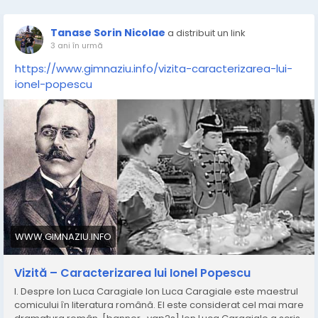
Tanase Sorin Nicolae
a distribuit un link
3 ani în urmă
https://www.gimnaziu.info/vizita-caracterizarea-lui-
ionel-popescu
WWW.GIMNAZIU.INFO
Vizită – Caracterizarea lui Ionel Popescu
I. Despre Ion Luca Caragiale Ion Luca Caragiale este maestrul
comicului în literatura română. El este considerat cel mai mare