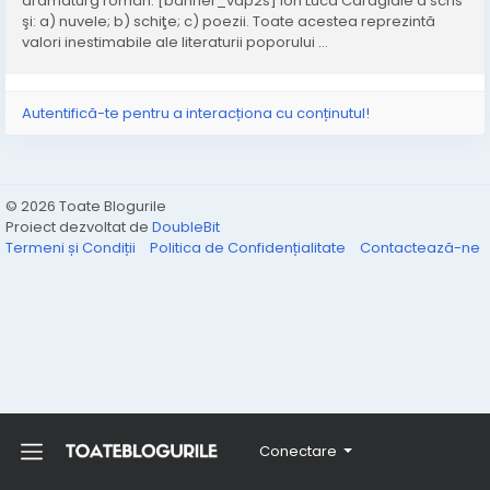
dramaturg român. [banner_vap2s] Ion Luca Caragiale a scris
şi: a) nuvele; b) schiţe; c) poezii. Toate acestea reprezintă
valori inestimabile ale literaturii poporului ...
Autentifică-te pentru a interacționa cu conținutul!
© 2026 Toate Blogurile
Proiect dezvoltat de
DoubleBit
Termeni și Condiții
Politica de Confidențialitate
Contactează-ne
Conectare