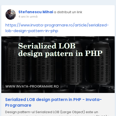
Stefanescu Mihai
a distribuit un link
4 ani în urmă
https://www.invata-programare.ro/article/serialized-
lob-design-pattern-in-php
WWW.INVATA-PROGRAMARE.RO
Serialized LOB design pattern in PHP - Invata-
Programare
Design pattern-ul Serialized LOB (Large Object) este un