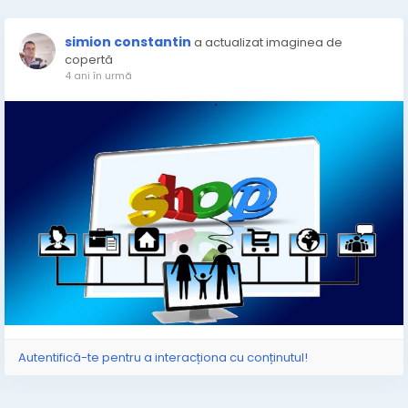
simion constantin
a actualizat imaginea de
copertă
4 ani în urmă
Autentifică-te pentru a interacționa cu conținutul!