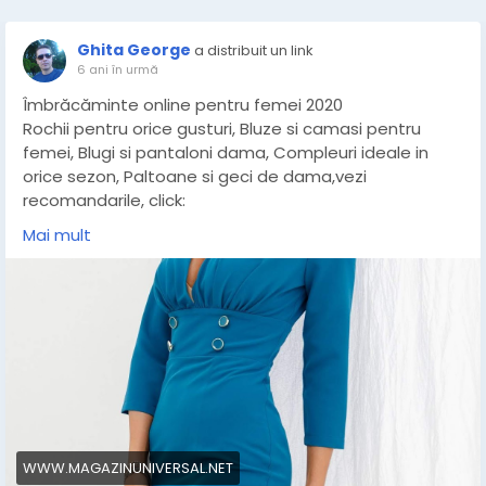
Ghita George
a distribuit un link
6 ani în urmă
Îmbrăcăminte online pentru femei 2020
Rochii pentru orice gusturi, Bluze si camasi pentru
femei, Blugi si pantaloni dama, Compleuri ideale in
orice sezon, Paltoane si geci de dama,vezi
recomandarile, click:
http://www.magazinuniversal.net/2020/04/imbracami
Mai mult
nte-femei-2020.html
WWW.MAGAZINUNIVERSAL.NET