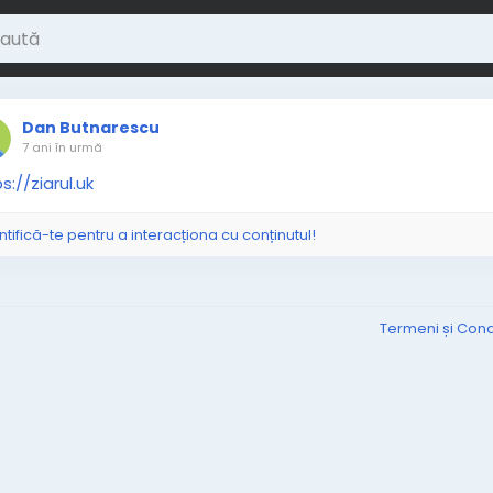
Dan Butnarescu
7 ani în urmă
s://ziarul.uk
ntifică-te pentru a interacționa cu conținutul!
Termeni și Condi