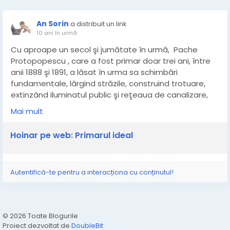
An Sorin
a distribuit un link
10 ani în urmă
Cu aproape un secol şi jumătate în urmă, Pache
Protopopescu , care a fost primar doar trei ani, între
anii 1888 şi 1891, a lăsat în urma sa schimbări
fundamentale, lărgind străzile, construind trotuare,
extinzând iluminatul public şi reţeaua de canalizare,
introducând telefonul public, deschizând noi linii de
Mai mult
tramvai cu cai, înfiinţând prima staţie de salvare
dotată cu trăsuri.
Hoinar pe web: Primarul ideal
Autentifică-te pentru a interacționa cu conținutul!
© 2026 Toate Blogurile
Proiect dezvoltat de
DoubleBit