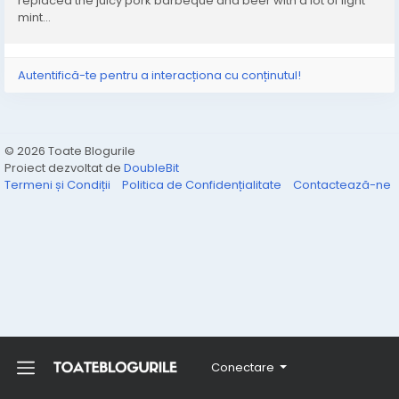
replaced the juicy pork barbeque and beer with a lot of light
mint…
Autentifică-te pentru a interacționa cu conținutul!
© 2026 Toate Blogurile
Proiect dezvoltat de
DoubleBit
Termeni și Condiții
Politica de Confidențialitate
Contactează-ne
Conectare