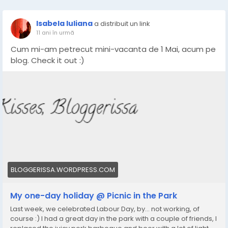
Isabela Iuliana
a distribuit un link
11 ani în urmă
Cum mi-am petrecut mini-vacanta de 1 Mai, acum pe
blog. Check it out :)
BLOGGERISSA.WORDPRESS.COM
My one-day holiday @ Picnic in the Park
Last week, we celebrated Labour Day, by… not working, of
course :) I had a great day in the park with a couple of friends, I