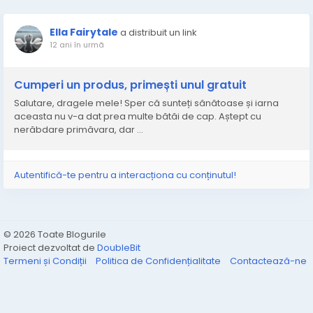
Ella Fairytale
a distribuit un link
12 ani în urmă
Cumperi un produs, primești unul gratuit
Salutare, dragele mele! Sper că sunteți sănătoase și iarna
aceasta nu v-a dat prea multe bătăi de cap. Aștept cu
nerăbdare primăvara, dar ...
Autentifică-te pentru a interacționa cu conținutul!
© 2026 Toate Blogurile
Proiect dezvoltat de
DoubleBit
Termeni și Condiții
Politica de Confidențialitate
Contactează-ne