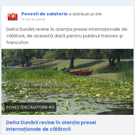
Povesti de calatorie
a distribuit un link
13 ani în urmă
Delta Dunării revine în atenția presei internaționale de
călătorii, de această dată pentru publicul francez și
francofon
POVESTIDECALATORIE.RO
Delta Dunării revine în atenția presei
internaționale de călătorii