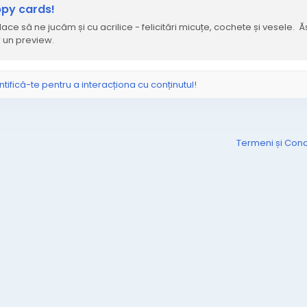
py cards!
ace să ne jucăm și cu acrilice - felicitări micuțe, cochete și vesele. Ă
 un preview.
ntifică-te pentru a interacționa cu conținutul!
Termeni și Condi