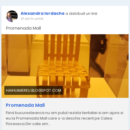
Alexandra Iordache
a distribuit un link
13 ani în urmă
Promenada Mall
HAIHUIMEREU.BLOGSPOT.COM
Promenada Mall
Fiind bucuresteanca nu am putut rezista tentatiei si.am ajuns si
eu la Promenada Mall care s-a deschis recent pe Calea
Floreasca.Din cate am...