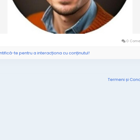
0 Comen
ntifică-te pentru a interacționa cu conținutul!
Termeni și Condi