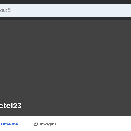
ete123
Timeline
Imagini