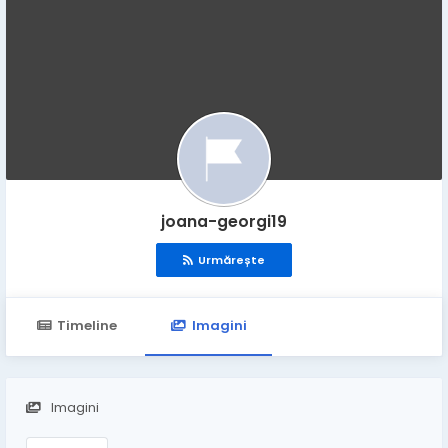
joana-georgi19
Urmărește
Timeline
Imagini
Imagini